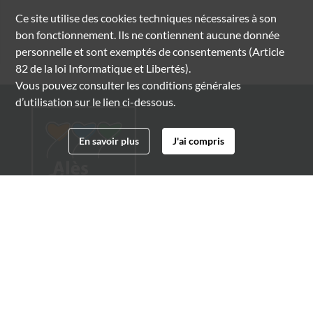
Ce site utilise des
cookies
techniques nécessaires à son
bon fonctionnement. Ils ne contiennent aucune donnée
personnelle et sont exemptés de consentements (Article
82 de la loi Informatique et Libertés).
Vous pouvez consulter les conditions générales
d’utilisation sur le lien ci-dessous.
En savoir plus
J'ai compris
Archives municipales d'Alès
4 boulevard Gambetta
30100 Alès
04 66 54 32 20
archives@ville-ales.fr