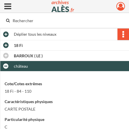
Ouvrir le menu déroulant
Archives municipales d'Alès
Déplier
tous les niveaux
18 Fi
BARROUX ( LE )
château
Cote/Cotes extrêmes
18 Fi - 84 - 110
Caractéristiques physiques
CARTE POSTALE
Particularité physique
C