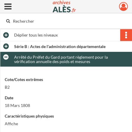
Ouvrir le menu déroulant
Archives municipales d'Alès
Déplier
tous les niveaux
Série B : Actes de l'administration départementale
Arrêté du Préfet du Gard portant règlement pour la
vérification annuelle des poids et mesures
Cote/Cotes extrêmes
B2
Date
18 Mars 1808
Caractéristiques physiques
Affiche