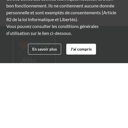
bon fonctionnement. Ils ne contiennent aucune donnée
personnelle et sont exemptés de consentements (Article
82 de la loi Informatique et Libertés).
Vous pouvez consulter les conditions générales
d’utilisation sur le lien ci-dessous.
En savoir plus
J'ai compris
Archives municipales d'Alès
4 boulevard Gambetta
30100 Alès
04 66 54 32 20
archives@ville-ales.fr