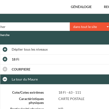
GÉNÉALOGIE
RE
dans tout le site
echerche
Déplier
tous les niveaux
18 Fi
COURPIERE
La tour du Maure
Cote/Cotes extrêmes
18 Fi - 63 - 111
Caractéristiques
CARTE POSTALE
physiques
Particularité physique
NB