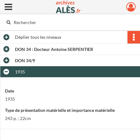
Ouvrir le menu déroulant
Archives municipales d'Alès
Déplier
tous les niveaux
DON 34 : Docteur Antoine SERPENTIER
DON 34/9
1935
Date
1935
Type de présentation matérielle et importance matérielle
243 p. ; 22cm