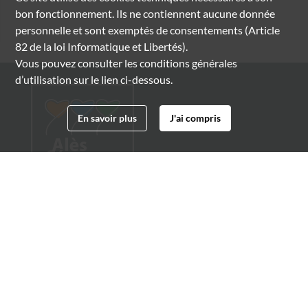
bon fonctionnement. Ils ne contiennent aucune donnée
personnelle et sont exemptés de consentements (Article
82 de la loi Informatique et Libertés).
Vous pouvez consulter les conditions générales
d’utilisation sur le lien ci-dessous.
En savoir plus
J'ai compris
Archives municipales d'Alès
4 boulevard Gambetta
30100 Alès
04 66 54 32 20
archives@ville-ales.fr