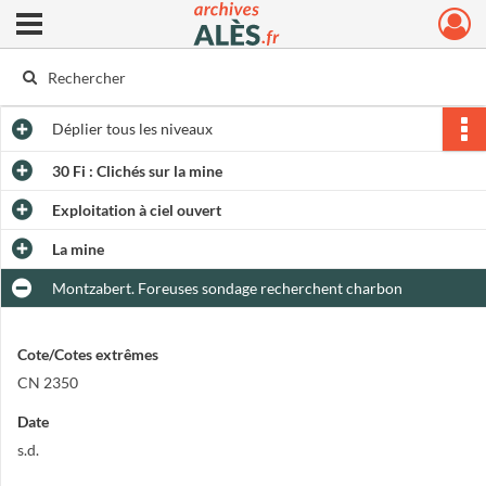
Ouvrir le menu déroulant
Archives municipales d'Alès
Déplier
tous les niveaux
30 Fi : Clichés sur la mine
Exploitation à ciel ouvert
La mine
Montzabert. Foreuses sondage recherchent charbon
Cote/Cotes extrêmes
CN 2350
Date
s.d.