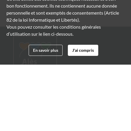
bon fonctionnement. Ils ne contiennent aucune donnée
personnelle et sont exemptés de consentements (Article
82 de la loi Informatique et Libertés).
Vous pouvez consulter les conditions générales
d’utilisation sur le lien ci-dessous.
En savoir plus
J'ai compris
Archives municipales d'Alès
4 boulevard Gambetta
30100 Alès
04 66 54 32 20
archives@ville-ales.fr