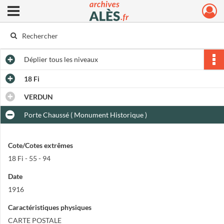
Ouvrir le menu déroulant
Archives municipales d'Alès
Déplier
tous les niveaux
18 Fi
VERDUN
Porte Chaussé ( Monument Historique )
Cote/Cotes extrêmes
18 Fi - 55 - 94
Date
1916
Caractéristiques physiques
CARTE POSTALE