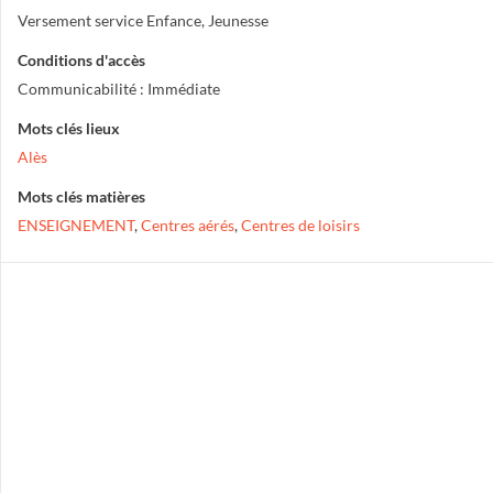
Versement service Enfance, Jeunesse
Conditions d'accès
Communicabilité : Immédiate
Mots clés lieux
Alès
Mots clés matières
ENSEIGNEMENT
,
Centres aérés
,
Centres de loisirs