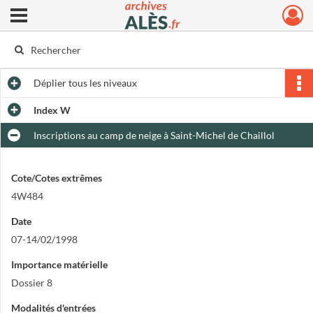
Ouvrir le menu déroulant
Archives municipales d'Alès
Déplier
tous les niveaux
Index W
Inscriptions au camp de neige à Saint-Michel de Chaillol
Cote/Cotes extrêmes
4W484
Date
07-14/02/1998
Importance matérielle
Dossier 8
Modalités d'entrées