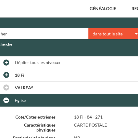
GÉNÉALOGIE
RE
dans tout le site
echerche
Déplier
tous les niveaux
18 Fi
VALREAS
Eglise
Cote/Cotes extrêmes
18 Fi - 84 - 271
Caractéristiques
CARTE POSTALE
physiques
Particularité physique
NB