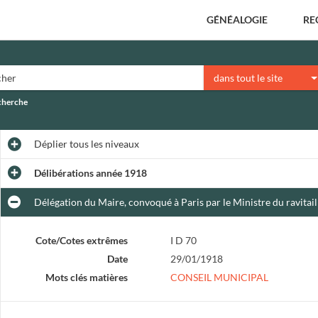
GÉNÉALOGIE
RE
dans tout le site
echerche
Déplier
tous les niveaux
Délibérations année 1918
Délégation du Maire, convoqué à Paris par le Ministre du ravitai
Cote/Cotes extrêmes
I D 70
Date
29/01/1918
Mots clés matières
CONSEIL MUNICIPAL