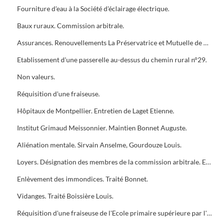
Fourniture d'eau à la Société d'éclairage électrique.
Baux ruraux. Commission arbitrale.
Assurances. Renouvellements La Préservatrice et Mutuelle de Paris.
Etablissement d'une passerelle au-dessus du chemin rural n°29.
Non valeurs.
Réquisition d'une fraiseuse.
Hôpitaux de Montpellier. Entretien de Laget Etienne.
Institut Grimaud Meissonnier. Maintien Bonnet Auguste.
Aliénation mentale. Sirvain Anselme, Gourdouze Louis.
Loyers. Désignation des membres de la commission arbitrale. Etat nominatif des propriétaires et des locataires.
Enlèvement des immondices. Traité Bonnet.
Vidanges. Traité Boissière Louis.
Réquisition d'une fraiseuse de l'Ecole primaire supérieure par l'autorité militaire.