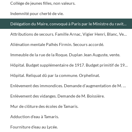
Collège de jeunes filles, non valeurs.
Indemnité pour cherté de vie.
Délégation du Maire, convoqué à Paris par le Ministre du ravitaillement. Frais de déplacement.
Attributions de secours. Famille Arnac, Vigier Henri, Blanc, Veuve Serrières.
Aliénation mentale Palhès Firmin. Secours accordé.
Immeuble de la rue de la Roque. Duplan Jean Auguste, vente.
Hôpital. Budget supplémentaire de 1917. Budget primitif de 1918.
Hôpital. Reliquat dû par la commune. Orphelinat.
Enlèvement des immondices. Demande d'augmentation de M. Bonnet Eugène.
Enlèvement des vidanges. Demande de M. Boissière.
Mur de clôture des écoles de Tamaris.
Adduction d'eau à Tamaris.
Fourniture d'eau au Lycée.