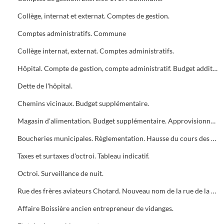
Collège, internat et externat. Comptes de gestion.
Comptes administratifs. Commune
Collège internat, externat. Comptes administratifs.
Hôpital. Compte de gestion, compte administratif. Budget additionnel.
Dette de l'hôpital.
Chemins vicinaux. Budget supplémentaire.
Magasin d'alimentation. Budget supplémentaire. Approvisionnement en savon, graisses et lards.
Boucheries municipales. Règlementation. Hausse du cours des animaux sur pied depuis la guerre.
Taxes et surtaxes d'octroi. Tableau indicatif.
Octroi. Surveillance de nuit.
Rue des frères aviateurs Chotard. Nouveau nom de la rue de la Bienfaisance, en mémoire des deux officiers morts pour la Patrie.
Affaire Boissière ancien entrepreneur de vidanges.