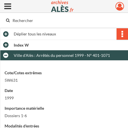
Ouvrir le menu déroulant
Archives municipales d'Alès
Déplier
tous les niveaux
Index W
Ville d'Alès : Arrêtés du personnel 1999 - N° 401-1071
Cote/Cotes extrêmes
5W631
Date
1999
Importance matérielle
Dossiers 1-6
Modalités d'entrées