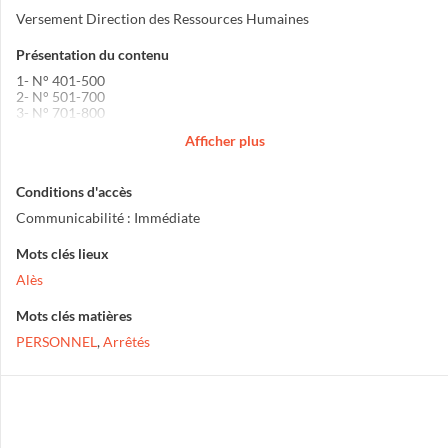
Versement Direction des Ressources Humaines
Présentation du contenu
1- N° 401-500
2- N° 501-700
3- N° 701-800
4- N° 801-899
Afficher plus
5- N° 900-1000
6- N° 1000-1071
Conditions d'accès
Communicabilité : Immédiate
Mots clés lieux
Alès
Mots clés matières
PERSONNEL
,
Arrêtés