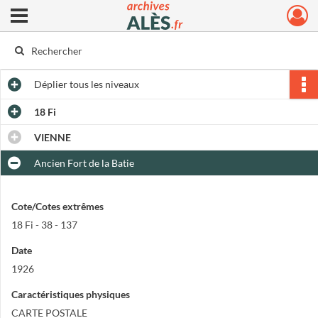
Ouvrir le menu déroulant
Archives municipales d'Alès
Déplier
tous les niveaux
18 Fi
VIENNE
Ancien Fort de la Batie
Cote/Cotes extrêmes
18 Fi - 38 - 137
Date
1926
Caractéristiques physiques
CARTE POSTALE