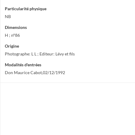
Particularité physique
NB
Dimensions
H ; n°86
Origine
Photographe: L L ; Editeur: Lévy et fils
Modalités d'entrées
Don Maurice Cabot,02/12/1992