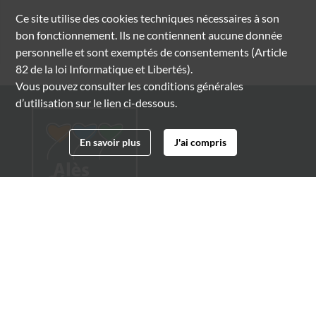
Ce site utilise des
cookies
techniques nécessaires à son
bon fonctionnement. Ils ne contiennent aucune donnée
personnelle et sont exemptés de consentements (Article
82 de la loi Informatique et Libertés).
Vous pouvez consulter les conditions générales
d’utilisation sur le lien ci-dessous.
En savoir plus
J'ai compris
Archives municipales d'Alès
4 boulevard Gambetta
30100 Alès
04 66 54 32 20
archives@ville-ales.fr