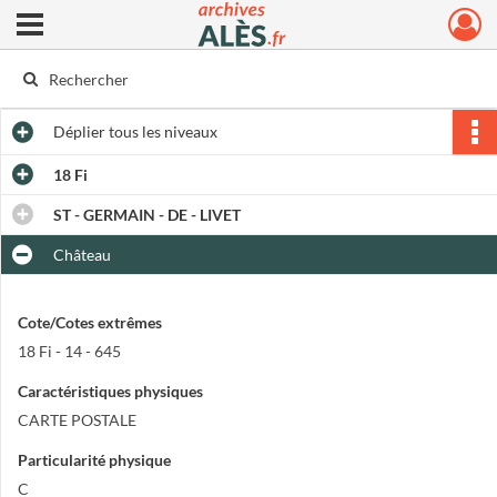
Ouvrir le menu déroulant
Archives municipales d'Alès
Déplier
tous les niveaux
18 Fi
ST - GERMAIN - DE - LIVET
Château
Cote/Cotes extrêmes
18 Fi - 14 - 645
Caractéristiques physiques
CARTE POSTALE
Particularité physique
C