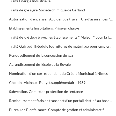
Traité Energie Industrielle
Traité de gré à gré. Société chimique de Gerland
Autorisation d'encaisser. Accident de travail. Cie d'assurances " La Préservatrice " et " La Providence "
Etablissements hospitaliers. Prise en charge
Traité de gré de gré avec les établissements " Maison " pour la fourniture et la pose d'un portail en fer forgé au bosquet
Traité Guiraud Théodule fournitures de matériaux pour empierrements
Renouvellement de la concession du gaz
Agrandissement de l'école de la Royale
Nomination d'un correspondant du Crédit Municipal à Nîmes
Chemins vicinaux. Budget supplémentaire 1939
Subvention. Comité de protection de l'enfance
Remboursement frais de transport d'un portail destiné au bosquet
Bureau de Bienfaisance. Compte de gestion et administratif