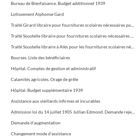
Bureau de Bienfaisance. Budget additionnel 1939
Lotissement Alphonse Gard
Traité Girard libraire pour fournitures scolaires nécessaires pour l'année 1939
Traité Soustelle libraire pour fournitures scolaires nécessaires pour l'année 1939
Traité Soustelle libraire à Alès pour les fournitures scolaires nécessaires pour l'année 1939
Bourses. Liste des bénéficiaires
Hôpital. Comptes de gestion et administratif
Calamités agricoles. Orage de grêle
Hôpital. Budget supplémentaire 1939
Assistance aux vieillards infirmes et incurables
Admission loi du 14 juillet 1905 Jullian Edmond. Demande rejetée Valérie Ourcenza Vve fontserré
Demande d'augmentation
Changement mode d'assistance