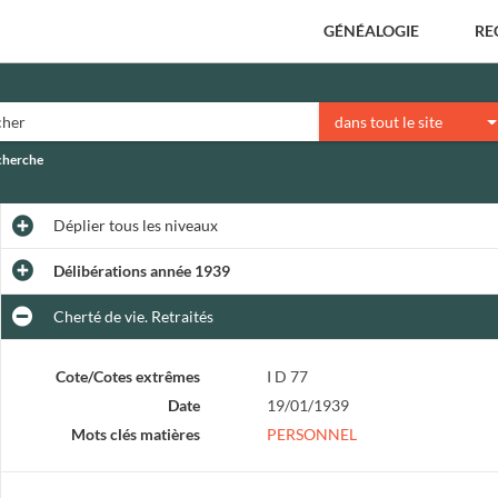
GÉNÉALOGIE
RE
dans tout le site
echerche
Déplier
tous les niveaux
Délibérations année 1939
Cherté de vie. Retraités
Cote/Cotes extrêmes
I D 77
Date
19/01/1939
Mots clés matières
PERSONNEL