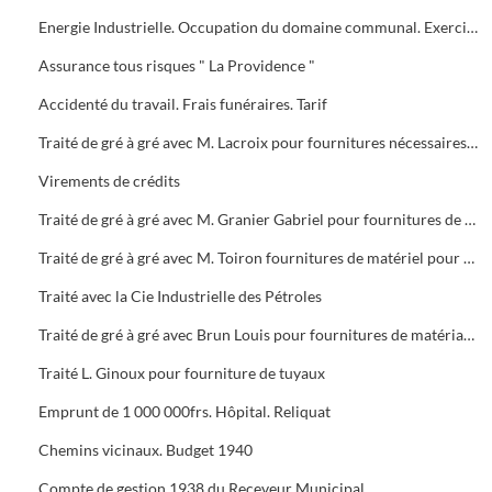
Energie Industrielle. Occupation du domaine communal. Exercice 1938
Assurance tous risques " La Providence "
Accidenté du travail. Frais funéraires. Tarif
Traité de gré à gré avec M. Lacroix pour fournitures nécessaires au besoins de la cavalerie municipale
Virements de crédits
Traité de gré à gré avec M. Granier Gabriel pour fournitures de produits d'entretien
Traité de gré à gré avec M. Toiron fournitures de matériel pour la voirie
Traité avec la Cie Industrielle des Pétroles
Traité de gré à gré avec Brun Louis pour fournitures de matériaux de construction
Traité L. Ginoux pour fourniture de tuyaux
Emprunt de 1 000 000frs. Hôpital. Reliquat
Chemins vicinaux. Budget 1940
Compte de gestion 1938 du Receveur Municipal