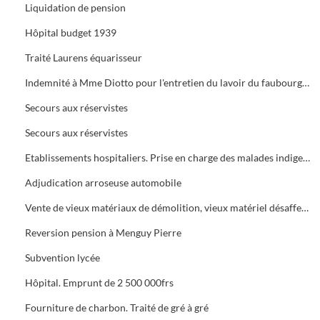
Liquidation de pension
Hôpital budget 1939
Traité Laurens équarisseur
Indemnité à Mme Diotto pour l'entretien du lavoir du faubourg du Soleil
Secours aux réservistes
Secours aux réservistes
Etablissements hospitaliers. Prise en charge des malades indigents
Adjudication arroseuse automobile
Vente de vieux matériaux de démolition, vieux matériel désaffecté, fumier
Reversion pension à Menguy Pierre
Subvention lycée
Hôpital. Emprunt de 2 500 000frs
Fourniture de charbon. Traité de gré à gré