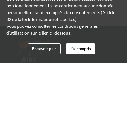
bon fonctionnement. Ils ne contiennent aucune donnée
personnelle et sont exemptés de consentements (Article
82 de la loi Informatique et Libertés).
Vous pouvez consulter les conditions générales
d’utilisation sur le lien ci-dessous.
En savoir plus
J'ai compris
Archives municipales d'Alès
4 boulevard Gambetta
30100 Alès
04 66 54 32 20
archives@ville-ales.fr