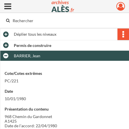
Ouvrir le menu déroulant
Archives municipales d'Alès
Déplier
tous les niveaux
Permis de construire
BARRIER, Jean
Cote/Cotes extrêmes
PC/221
Date
10/01/1980
Présentation du contenu
968 Chemin du Gardonnet
A1425
Date de l'accord: 22/04/1980