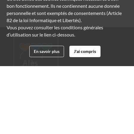
bon fonctionnement. Ils ne contiennent aucune donnée
personnelle et sont exemptés de consentements (Article
82 de la loi Informatique et Libertés).
Vous pouvez consulter les conditions générales
d’utilisation sur le lien ci-dessous.
En savoir plus
J'ai compris
Archives municipales d'Alès
4 boulevard Gambetta
30100 Alès
04 66 54 32 20
archives@ville-ales.fr