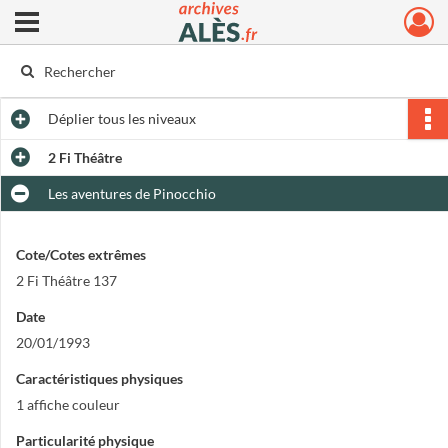
Ouvrir le menu déroulant
Archives municipales d'Alès
Déplier
tous les niveaux
2 Fi Théâtre
Les aventures de Pinocchio
Cote/Cotes extrêmes
2 Fi Théâtre 137
Date
20/01/1993
Caractéristiques physiques
1 affiche couleur
Particularité physique