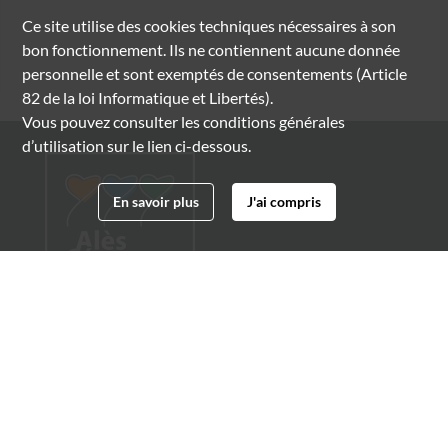
Ce site utilise des
cookies
techniques nécessaires à son
bon fonctionnement. Ils ne contiennent aucune donnée
personnelle et sont exemptés de consentements (Article
82 de la loi Informatique et Libertés).
Vous pouvez consulter les conditions générales
d’utilisation sur le lien ci-dessous.
En savoir plus
J'ai compris
Archives municipales d'Alès
4 boulevard Gambetta
30100 Alès
04 66 54 32 20
archives@ville-ales.fr