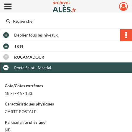
Ouvrir le menu déroulant
Archives municipales d'Alès
Déplier
tous les niveaux
18 Fi
ROCAMADOUR
Porte Saint - Martial
Cote/Cotes extrêmes
18 Fi - 46 - 183
Caractéristiques physiques
CARTE POSTALE
Particularité physique
NB