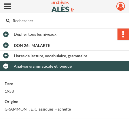
Ouvrir le menu déroulant
Archives municipales d'Alès
Déplier
tous les niveaux
DON 26 : MALARTE
Livres de lecture, vocabulaire, grammaire
Analyse grammaticale et logique
Date
1958
Origine
GRAMMONT, E. Classiques Hachette