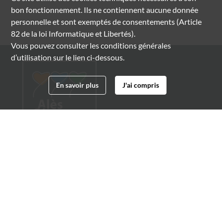
bon fonctionnement. Ils ne contiennent aucune donnée
personnelle et sont exemptés de consentements (Article
82 de la loi Informatique et Libertés).
Vous pouvez consulter les conditions générales
d’utilisation sur le lien ci-dessous.
En savoir plus
J'ai compris
Archives municipales d'Alès
4 boulevard Gambetta
30100 Alès
04 66 54 32 20
archives@ville-ales.fr