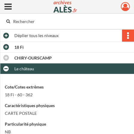
Ouvrir le menu déroulant
Archives municipales d'Alès
Déplier
tous les niveaux
18 Fi
CHIRY-OURSCAMP
Le château
Cote/Cotes extrêmes
18 Fi - 60 - 362
Caractéristiques physiques
CARTE POSTALE
Particularité physique
NB