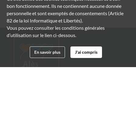
bon fonctionnement. Ils ne contiennent aucune donnée
personnelle et sont exemptés de consentements (Article
82 de la loi Informatique et Libertés).
Vous pouvez consulter les conditions générales
d’utilisation sur le lien ci-dessous.
En savoir plus
J'ai compris
Archives municipales d'Alès
4 boulevard Gambetta
30100 Alès
04 66 54 32 20
archives@ville-ales.fr