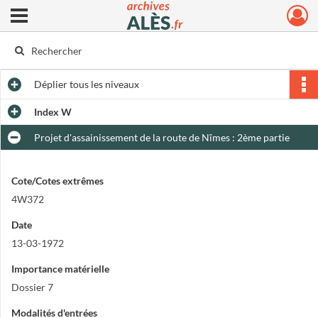
Ouvrir le menu déroulant
Archives municipales d'Alès
Déplier
tous les niveaux
Index W
Projet d'assainissement de la route de Nîmes : 2ème partie
Cote/Cotes extrêmes
4W372
Date
13-03-1972
Importance matérielle
Dossier 7
Modalités d'entrées