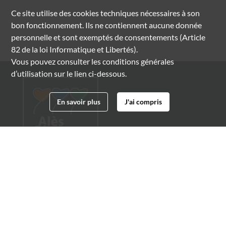
Ce site utilise des
cookies
techniques nécessaires à son
bon fonctionnement. Ils ne contiennent aucune donnée
personnelle et sont exemptés de consentements (Article
82 de la loi Informatique et Libertés).
Vous pouvez consulter les conditions générales
d’utilisation sur le lien ci-dessous.
En savoir plus
J'ai compris
Archives municipales d'Alès
4 boulevard Gambetta
30100 Alès
04 66 54 32 20
archives@ville-ales.fr