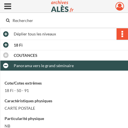
Ouvrir le menu déroulant
Archives municipales d'Alès
Déplier
tous les niveaux
18 Fi
COUTANCES
Panorama vers le grand séminaire
Cote/Cotes extrêmes
18 Fi - 50 - 91
Caractéristiques physiques
CARTE POSTALE
Particularité physique
NB