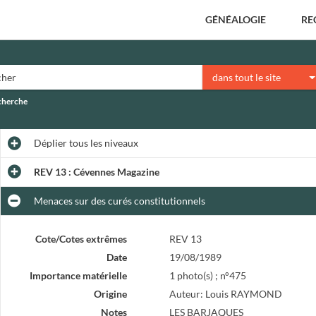
GÉNÉALOGIE
RE
dans tout le site
echerche
Déplier
tous les niveaux
REV 13 : Cévennes Magazine
Menaces sur des curés constitutionnels
Cote/Cotes extrêmes
REV 13
Date
19/08/1989
Importance matérielle
1 photo(s) ; n°475
Origine
Auteur: Louis RAYMOND
Notes
LES BARJAQUES