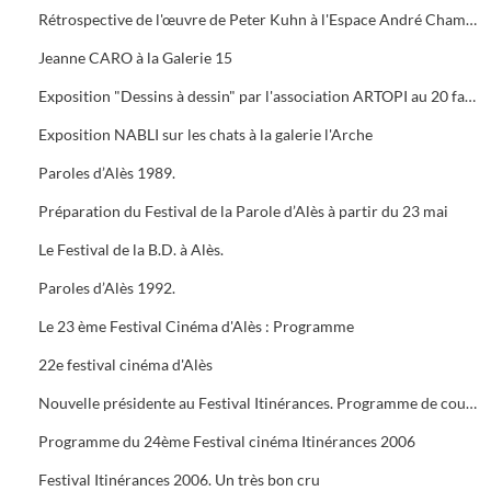
Rétrospective de l'œuvre de Peter Kuhn à l'Espace André Chamson. Exposition consacrée à Vauban à l'OFFICE DE TOURISME. Présentation de saison hors les murs du cratère
Jeanne CARO à la Galerie 15
Exposition "Dessins à dessin" par l'association ARTOPI au 20 faubourg du Soleil
Exposition NABLI sur les chats à la galerie l'Arche
Paroles d’Alès 1989.
Préparation du Festival de la Parole d’Alès à partir du 23 mai
Le Festival de la B.D. à Alès.
Paroles d’Alès 1992.
Le 23 ème Festival Cinéma d'Alès : Programme
22e festival cinéma d'Alès
Nouvelle présidente au Festival Itinérances. Programme de courts métrages de Jacques TATI
Programme du 24ème Festival cinéma Itinérances 2006
Festival Itinérances 2006. Un très bon cru