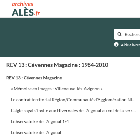
Archives municipales d'Alès
Aide à la r
REV 13 : Cévennes Magazine : 1984-2010
REV 13 : Cévennes Magazine
« Mémoire en images : Villeneuve-lès-Avignon »
Le contrat territorial Région/Communauté d'Agglomération NIMES Métropole
L'aigle royal s'invite aux Hivernales de l'Aigoual au col de la serreyrède. Programme de la journée
L'observatoire de l'Aigoual 1/4
L'observatoire de l'Aigoual