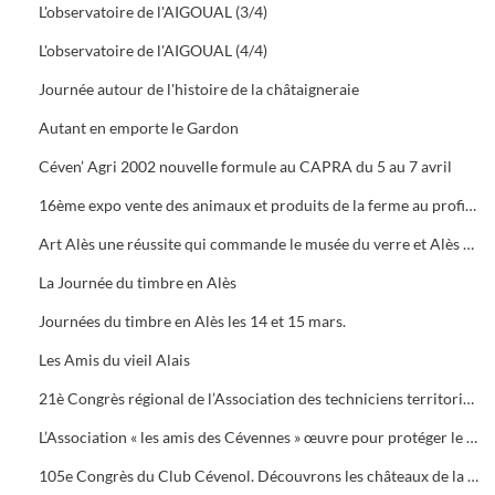
L'observatoire de l'AIGOUAL (3/4)
L'observatoire de l'AIGOUAL (4/4)
Journée autour de l'histoire de la châtaigneraie
Autant en emporte le Gardon
Céven’ Agri 2002 nouvelle formule au CAPRA du 5 au 7 avril
16ème expo vente des animaux et produits de la ferme au profit des orphelins des sapeurs-pompiers aux halles de Bruèges
Art Alès une réussite qui commande le musée du verre et Alès capitale des Cévennes, départ du chemin des verriers.
La Journée du timbre en Alès
Journées du timbre en Alès les 14 et 15 mars.
Les Amis du vieil Alais
21è Congrès régional de l’Association des techniciens territoriaux.
L’Association « les amis des Cévennes » œuvre pour protéger le patrimoine cévenol.
105e Congrès du Club Cévenol. Découvrons les châteaux de la Vaunage