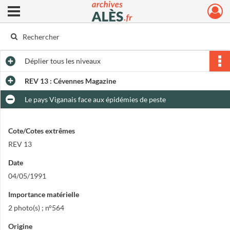
Ouvrir le menu déroulant
Archives municipales d'Alès
Déplier
tous les niveaux
REV 13 : Cévennes Magazine
Le pays Viganais face aux épidémies de peste
Cote/Cotes extrêmes
REV 13
Date
04/05/1991
Importance matérielle
2 photo(s) ; n°564
Origine