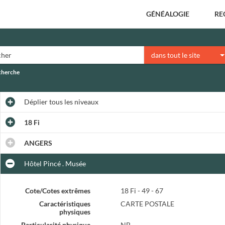
GÉNÉALOGIE
RE
dans tout le site
echerche
Déplier
tous les niveaux
18 Fi
ANGERS
Hôtel Pincé . Musée
Cote/Cotes extrêmes
18 Fi - 49 - 67
Caractéristiques
CARTE POSTALE
physiques
Particularité physique
NB