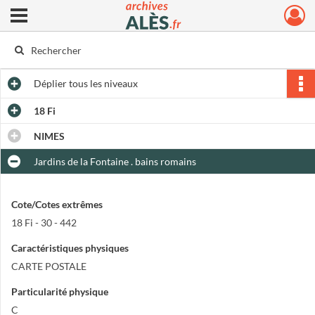
Ouvrir le menu déroulant
Archives municipales d'Alès
Déplier
tous les niveaux
18 Fi
NIMES
Jardins de la Fontaine . bains romains
Cote/Cotes extrêmes
18 Fi - 30 - 442
Caractéristiques physiques
CARTE POSTALE
Particularité physique
C