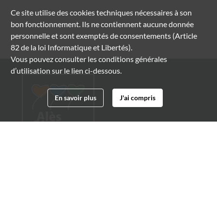
Ce site utilise des
cookies
techniques nécessaires à son
bon fonctionnement. Ils ne contiennent aucune donnée
personnelle et sont exemptés de consentements (Article
82 de la loi Informatique et Libertés).
Vous pouvez consulter les conditions générales
d’utilisation sur le lien ci-dessous.
En savoir plus
J'ai compris
Archives municipales d'Alès
4 boulevard Gambetta
30100 Alès
04 66 54 32 20
archives@ville-ales.fr