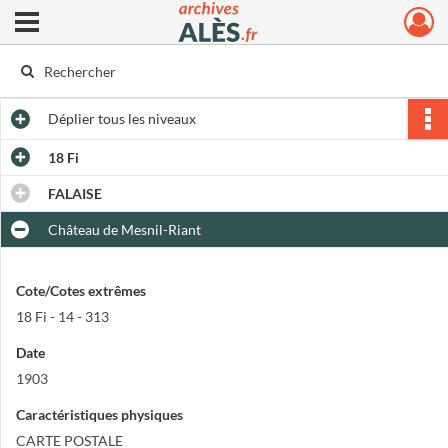
Ouvrir le menu déroulant
Archives municipales d'Alès
Déplier
tous les niveaux
18 Fi
FALAISE
Château de Mesnil-Riant
Cote/Cotes extrêmes
18 Fi - 14 - 313
Date
1903
Caractéristiques physiques
CARTE POSTALE