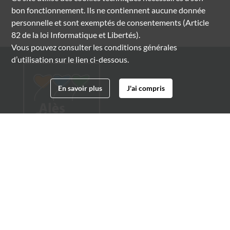
bon fonctionnement. Ils ne contiennent aucune donnée
personnelle et sont exemptés de consentements (Article
82 de la loi Informatique et Libertés).
Vous pouvez consulter les conditions générales
d’utilisation sur le lien ci-dessous.
En savoir plus
J'ai compris
Archives municipales d'Alès
4 boulevard Gambetta
30100 Alès
04 66 54 32 20
archives@ville-ales.fr