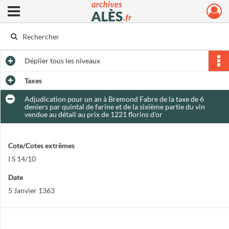
Ouvrir le menu déroulant
Archives municipales d'Alès
Déplier
tous les niveaux
Taxes
Adjudication pour un an à Bremond Fabre de la taxe de 6
deniers par quintal de farine et de la sixième partie du vin
vendue au détail au prix de 1221 florins d'or
Cote/Cotes extrêmes
I S 14/10
Date
5 Janvier 1363