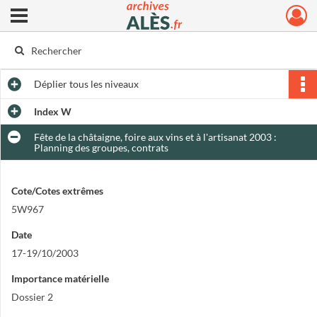
Ouvrir le menu déroulant
Archives municipales d'Alès
Déplier
tous les niveaux
Index W
Fête de la châtaigne, foire aux vins et à l'artisanat 2003 :
Planning des groupes, contrats
Cote/Cotes extrêmes
5W967
Date
17-19/10/2003
Importance matérielle
Dossier 2