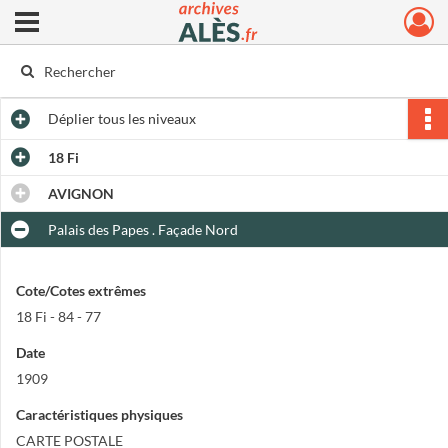
Ouvrir le menu déroulant
Archives municipales d'Alès
Déplier
tous les niveaux
18 Fi
AVIGNON
Palais des Papes . Façade Nord
Cote/Cotes extrêmes
18 Fi - 84 - 77
Date
1909
Caractéristiques physiques
CARTE POSTALE