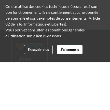
Ce site utilise des
cookies
techniques nécessaires à son
bon fonctionnement. Ils ne contiennent aucune donnée
personnelle et sont exemptés de consentements (Article
82 de la loi Informatique et Libertés).
Vous pouvez consulter les conditions générales
d’utilisation sur le lien ci-dessous.
En savoir plus
J'ai compris
Archives municipales d'Alès
4 boulevard Gambetta
30100 Alès
04 66 54 32 20
archives@ville-ales.fr