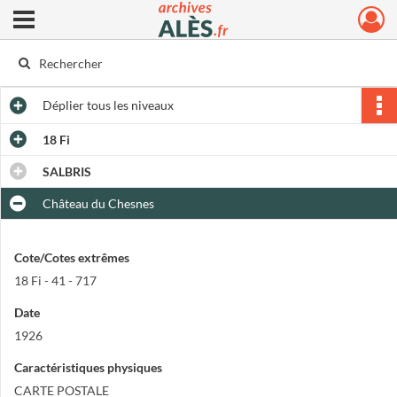
Ouvrir le menu déroulant
Archives municipales d'Alès
Déplier
tous les niveaux
18 Fi
SALBRIS
Château du Chesnes
Cote/Cotes extrêmes
18 Fi - 41 - 717
Date
1926
Caractéristiques physiques
CARTE POSTALE