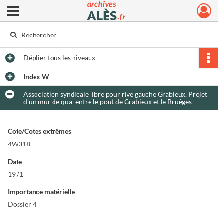
Ouvrir le menu déroulant
Archives municipales d'Alès
Déplier
tous les niveaux
Index W
Association syndicale libre pour rive gauche Grabieux. Projet
d'un mur de quai entre le pont de Grabieux et le Bruèges
Cote/Cotes extrêmes
4W318
Date
1971
Importance matérielle
Dossier 4