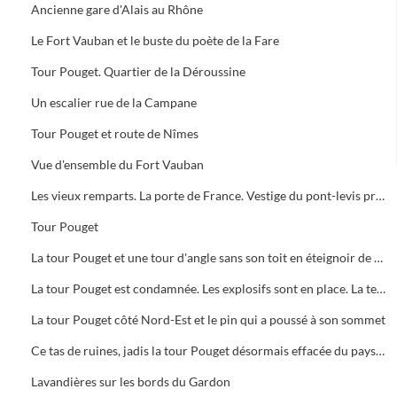
Ancienne gare d'Alais au Rhône
Le Fort Vauban et le buste du poète de la Fare
Tour Pouget. Quartier de la Déroussine
Un escalier rue de la Campane
Tour Pouget et route de Nîmes
Vue d'ensemble du Fort Vauban
Les vieux remparts. La porte de France. Vestige du pont-levis près du pont de Rochebelle
Tour Pouget
La tour Pouget et une tour d'angle sans son toit en éteignoir de chandelle
La tour Pouget est condamnée. Les explosifs sont en place. La terre amassée à son pied doit empêcher la projection de pierres
La tour Pouget côté Nord-Est et le pin qui a poussé à son sommet
Ce tas de ruines, jadis la tour Pouget désormais effacée du paysage d'Alès
Lavandières sur les bords du Gardon