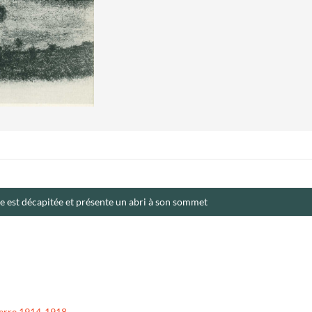
e est décapitée et présente un abri à son sommet
erre 1914-1918