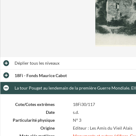
Déplier
tous les niveaux
18Fi - Fonds Maurice Cabot
La tour Pouget au lendemain de la première Guerre Mondiale. Ell
Cote/Cotes extrêmes
18Fi30/117
Date
s.d.
Particularité physique
N° 3
Origine
Editeur : Les Amis du Vieil Alais
Mots clés matières
Monuments et autres édifices
,
Gu