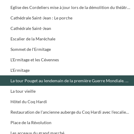
Eglise des Cordeliers mise à jour lors de la démolition du théâtre municipal
Cathédrale Saint-Jean : Le porche
Cathédrale Saint-Jean
Escalier de la Maréchale
Sommet de l'Ermitage
L'Ermitage et les Cévennes
L'Ermitage
La tour Pouget au lendemain de la première Guerre Mondiale. Elle est décapitée et présente un abri à son sommet
La tour vieille
Hôtel du Coq Hardi
Restauration de l'ancienne auberge du Coq Hardi avec l'escalier et le porche des casernes Louis XIII
Place de la Révolution
Les arceaux du grand marché