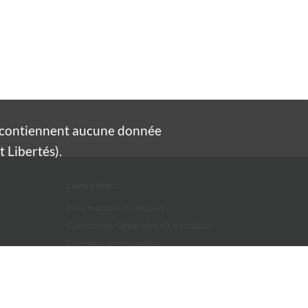
e contiennent aucune donnée
 Libertés).
Liens utiles :
Informations pratiques
Conditions Générales d'Utilisation
Données personnelles
Ville d'Alès