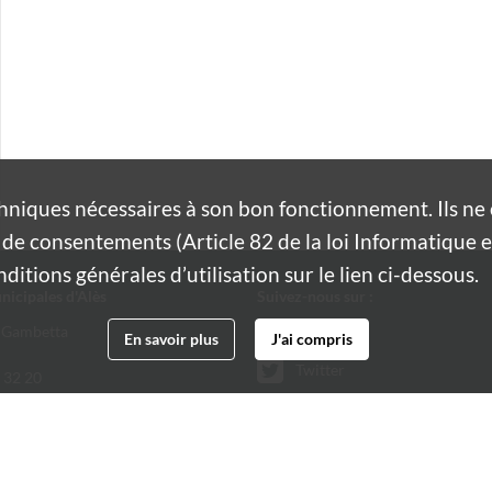
hniques nécessaires à son bon fonctionnement. Ils n
de consentements (Article 82 de la loi Informatique et
itions générales d’utilisation sur le lien ci-dessous.
nicipales d'Alès
Suivez-nous sur :
 Gambetta
Facebook
En savoir plus
J'ai compris
Twitter
 32 20
@ville-ales.fr
Youtube
Instagram