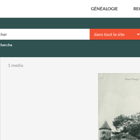
GÉNÉALOGIE
RE
dans tout le site
echerche
1 media