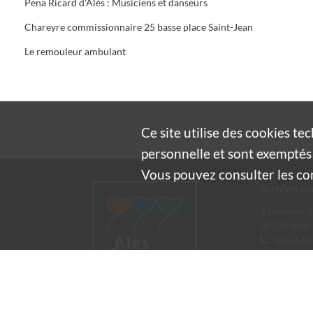
Pena Ricard d'Alès : Musiciens et danseurs
Chareyre commissionnaire 25 basse place Saint-Jean
Le remouleur ambulant
Ce site utilise des
cookies
tec
personnelle et sont exemptés 
Vous pouvez consulter les cond
Archives mu
4 boulevard
30100 Alès
04 66 54
archives