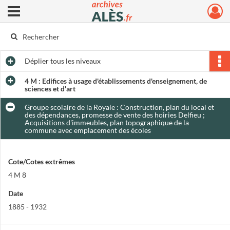
Ouvrir le menu déroulant
Archives municipales d'Alès
Déplier
tous les niveaux
4 M : Edifices à usage d'établissements d'enseignement, de
sciences et d'art
Groupe scolaire de la Royale : Construction, plan du local et
des dépendances, promesse de vente des hoiries Delfieu ;
Acquisitions d'immeubles, plan topographique de la
commune avec emplacement des écoles
Cote/Cotes extrêmes
4 M 8
Date
1885 - 1932