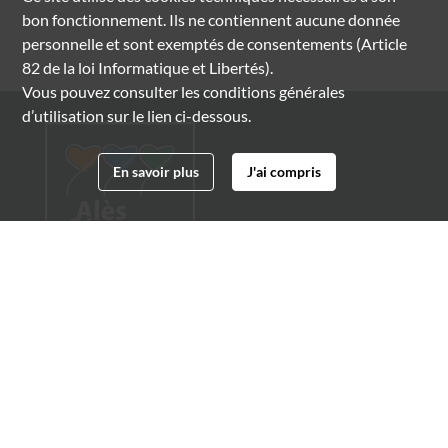
bon fonctionnement. Ils ne contiennent aucune donnée
personnelle et sont exemptés de consentements (Article
82 de la loi Informatique et Libertés).
Vous pouvez consulter les conditions générales
d’utilisation sur le lien ci-dessous.
En savoir plus
J'ai compris
Archives municipales d'Alès
4 boulevard Gambetta
30100 Alès
04 66 54 32 20
archives@ville-ales.fr