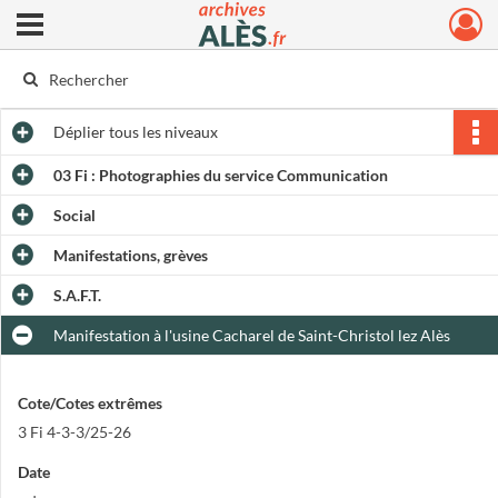
Ouvrir le menu déroulant
Archives municipales d'Alès
Déplier
tous les niveaux
03 Fi : Photographies du service Communication
Social
Manifestations, grèves
S.A.F.T.
Manifestation à l'usine Cacharel de Saint-Christol lez Alès
Cote/Cotes extrêmes
3 Fi 4-3-3/25-26
Date