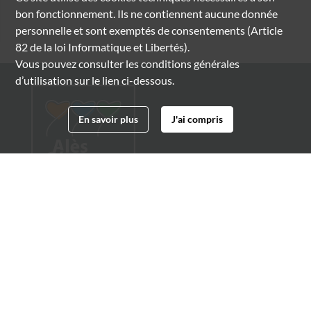
bon fonctionnement. Ils ne contiennent aucune donnée
personnelle et sont exemptés de consentements (Article
82 de la loi Informatique et Libertés).
Vous pouvez consulter les conditions générales
d’utilisation sur le lien ci-dessous.
En savoir plus
J'ai compris
Archives municipales d'Alès
4 boulevard Gambetta
30100 Alès
04 66 54 32 20
archives@ville-ales.fr