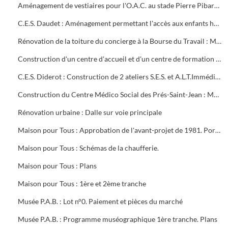
Aménagement de vestiaires pour l'O.A.C. au stade Pierre Pibarot : Estimatif
C.E.S. Daudet : Aménagement permettant l'accès aux enfants handicapés. Projet et marché public
Rénovation de la toiture du concierge à la Bourse du Travail : Marché public
Construction d'un centre d'accueil et d'un centre de formation pour l'O.A.C. Programme
C.E.S. Diderot : Construction de 2 ateliers S.E.S. et A.L.T.Immédiate. Marché public
Construction du Centre Médico Social des Prés-Saint-Jean : Marché public
Rénovation urbaine : Dalle sur voie principale
Maison pour Tous : Approbation de l'avant-projet de 1981. Portrait de Louis Aragon " un éternel printemps ". Calque de l'aménagement intérieur
Maison pour Tous : Schémas de la chaufferie.
Maison pour Tous : Plans
Maison pour Tous : 1ère et 2ème tranche
Musée P.A.B. : Lot n°0. Paiement et pièces du marché
Musée P.A.B. : Programme muséographique 1ère tranche. Plans