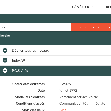
GÉNÉALOGIE
RE
dans tout le site
echerche
Déplier
tous les niveaux
Index W
P.O.S. Alès
Cote/Cotes extrêmes
4W375
Date
juillet 1992
Modalités d'entrées
Versement service Voirie
Conditions d'accès
Communicabilité : Immédiate
Mots clés lieux
Alès