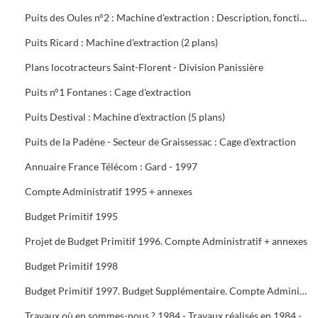
Puits des Oules n°2 : Machine d'extraction : Description, fonctionnement, conduite et entretien : 3 documents
Puits Ricard : Machine d'extraction (2 plans)
Plans locotracteurs Saint-Florent - Division Panissière
Puits n°1 Fontanes : Cage d'extraction
Puits Destival : Machine d'extraction (5 plans)
Puits de la Padène - Secteur de Graissessac : Cage d'extraction
Annuaire France Télécom : Gard - 1997
Compte Administratif 1995 + annexes
Budget Primitif 1995
Projet de Budget Primitif 1996. Compte Administratif + annexes
Budget Primitif 1998
Budget Primitif 1997. Budget Supplémentaire. Compte Administratif + annexes
Travaux où en sommes-nous ? 1984 - Travaux réalisés en 1984 - Programme 1985 - Travaux 1987