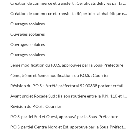
Création de commerce et transfert : Certificats délivrés par la mairie
Création de commerce et transfert : Répertoire alphabétique et chronologique
Ouvrages scolaires
Ouvrages scolaires
Ouvrages scolaires
Ouvrages scolaires
5ème modification du P.O.S. approuvée par la Sous-Préfecture
4ème, 5ème et 6ème modifications du P.O.S. : Courrier
Révision du P.O.S. : Arrêté préfectoral 92.00338 portant création d'utilité publique projet à 2x2 voies R.N.106 entre Alès et Boucoiran
Avant projet Rocade Sud : liaison routière entre la R.N. 110 et la R.N. 106
Révision du P.O.S. : Courrier
P.O.S. partiel Sud et Ouest, approuvé par la Sous-Préfecture
P.O.S. partiel Centre Nord et Est, approuvé par la Sous-Préfecture