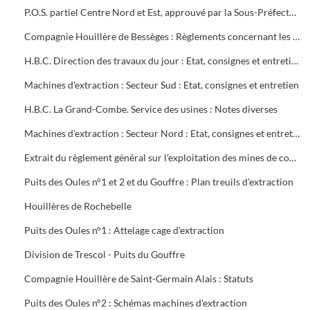
P.O.S. partiel Centre Nord et Est, approuvé par la Sous-Préfecture
Compagnie Houillère de Bessèges : Règlements concernant les ouvriers
H.B.C. Direction des travaux du jour : Etat, consignes et entretien des machines d'extraction
Machines d'extraction : Secteur Sud : Etat, consignes et entretien
H.B.C. La Grand-Combe. Service des usines : Notes diverses
Machines d'extraction : Secteur Nord : Etat, consignes et entretien
Extrait du règlement général sur l'exploitation des mines de combustibles : décret du 13 août 1911 modifié en mai 1931
Puits des Oules n°1 et 2 et du Gouffre : Plan treuils d'extraction
Houillères de Rochebelle
Puits des Oules n°1 : Attelage cage d'extraction
Division de Trescol - Puits du Gouffre
Compagnie Houillère de Saint-Germain Alais : Statuts
Puits des Oules n°2 : Schémas machines d'extraction