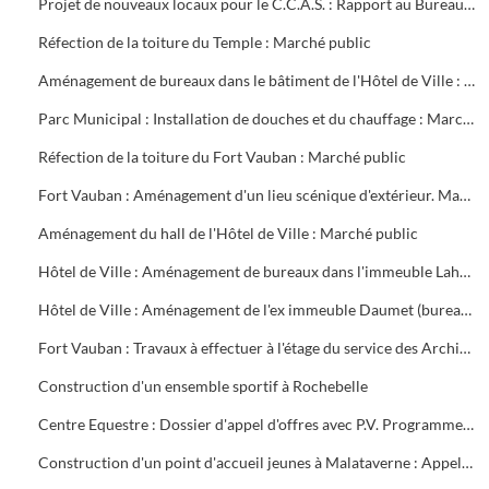
Projet de nouveaux locaux pour le C.C.A.S. : Rapport au Bureau Municipal
Réfection de la toiture du Temple : Marché public
Aménagement de bureaux dans le bâtiment de l'Hôtel de Ville : Marché public
Parc Municipal : Installation de douches et du chauffage : Marché public
Réfection de la toiture du Fort Vauban : Marché public
Fort Vauban : Aménagement d'un lieu scénique d'extérieur. Marché public
Aménagement du hall de l'Hôtel de Ville : Marché public
Hôtel de Ville : Aménagement de bureaux dans l'immeuble Lahondès (3 tranches) : Marché public
Hôtel de Ville : Aménagement de l'ex immeuble Daumet (bureaux du 2ème étage Informatique, cave escalier) : Marché public
Fort Vauban : Travaux à effectuer à l'étage du service des Archives. Liste du mobilier à acheter. Installation du Fonds Ancien de la Bibliothèque
Construction d'un ensemble sportif à Rochebelle
Centre Equestre : Dossier d'appel d'offres avec P.V. Programme du concours. Réunions de chantier
Construction d'un point d'accueil jeunes à Malataverne : Appel d'offres