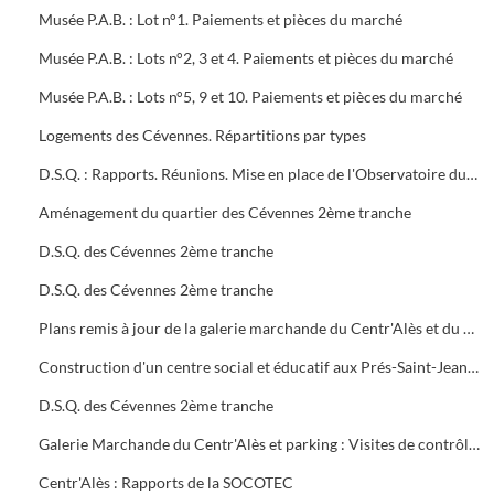
Musée P.A.B. : Lot n°1. Paiements et pièces du marché
Musée P.A.B. : Lots n°2, 3 et 4. Paiements et pièces du marché
Musée P.A.B. : Lots n°5, 9 et 10. Paiements et pièces du marché
Logements des Cévennes. Répartitions par types
D.S.Q. : Rapports. Réunions. Mise en place de l'Observatoire du logement du plan local de l'habitat
Aménagement du quartier des Cévennes 2ème tranche
D.S.Q. des Cévennes 2ème tranche
D.S.Q. des Cévennes 2ème tranche
Plans remis à jour de la galerie marchande du Centr'Alès et du parking
Construction d'un centre social et éducatif aux Prés-Saint-Jean Maison du Moulinet : Marché public (2ème tranche)
D.S.Q. des Cévennes 2ème tranche
Galerie Marchande du Centr'Alès et parking : Visites de contrôle de la commission de sécurité
Centr'Alès : Rapports de la SOCOTEC