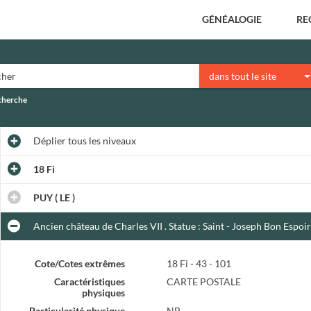
GÉNÉALOGIE
RE
dans tout le site
echerche
Déplier
tous les niveaux
18 Fi
PUY ( LE )
Ancien château de Charles VII . Statue : Saint - Joseph Bon Espoir
Cote/Cotes extrêmes
18 Fi - 43 - 101
Caractéristiques
CARTE POSTALE
physiques
Particularité physique
NB