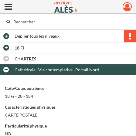
Ouvrir le menu déroulant
Archives municipales d'Alès
Déplier
tous les niveaux
18 Fi
CHARTRES
Cathédrale . Vie contemplative . Portail Nord
Cote/Cotes extrêmes
18 Fi - 28 - 184
Caractéristiques physiques
CARTE POSTALE
Particularité physique
NB