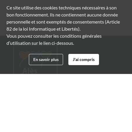
Ce site utilise des
cookies
techniques nécessaires à son
bon fonctionnement. Ils ne contiennent aucune donnée
personnelle et sont exemptés de consentements (Article
82 de la loi Informatique et Libertés).
Vous pouvez consulter les conditions générales
d’utilisation sur le lien ci-dessous.
En savoir plus
J'ai compris
Archives municipales d'Alès
4 boulevard Gambetta
30100 Alès
04 66 54 32 20
archives@ville-ales.fr