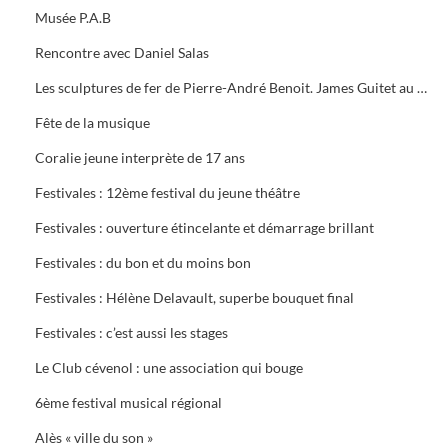
Musée P.A.B
Rencontre avec Daniel Salas
Les sculptures de fer de Pierre-André Benoit. James Guitet au Musée P.A.B.
Fête de la musique
Coralie jeune interprète de 17 ans
Festivales : 12ème festival du jeune théâtre
Festivales : ouverture étincelante et démarrage brillant
Festivales : du bon et du moins bon
Festivales : Hélène Delavault, superbe bouquet final
Festivales : c’est aussi les stages
Le Club cévenol : une association qui bouge
6ème festival musical régional
Alès « ville du son »