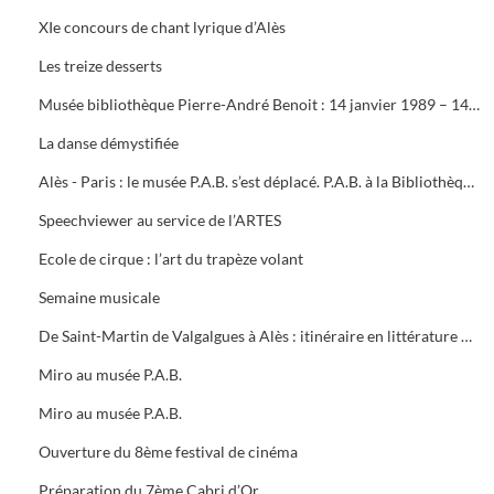
XIe concours de chant lyrique d’Alès
Les treize desserts
Musée bibliothèque Pierre-André Benoit : 14 janvier 1989 – 14 janvier 1990
La danse démystifiée
Alès - Paris : le musée P.A.B. s’est déplacé. P.A.B. à la Bibliothèque Nationale. Le dépliant du musée P.A.B
Speechviewer au service de l’ARTES
Ecole de cirque : l’art du trapèze volant
Semaine musicale
De Saint-Martin de Valgalgues à Alès : itinéraire en littérature occitane (1968 – 1988)
Miro au musée P.A.B.
Miro au musée P.A.B.
Ouverture du 8ème festival de cinéma
Préparation du 7ème Cabri d’Or