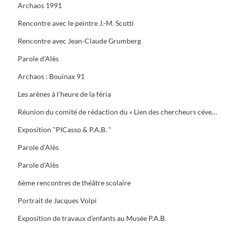
Archaos 1991
Rencontre avec le peintre J.-M. Scotti
Rencontre avec Jean-Claude Grumberg
Parole d’Alès
Archaos : Bouinax 91
Les arènes à l'heure de la féria
Réunion du comité de rédaction du « Lien des chercheurs cévenols »
Exposition "PICasso & P.A.B. "
Parole d’Alès
Parole d’Alès
6ème rencontres de théâtre scolaire
Portrait de Jacques Volpi
Exposition de travaux d’enfants au Musée P.A.B.