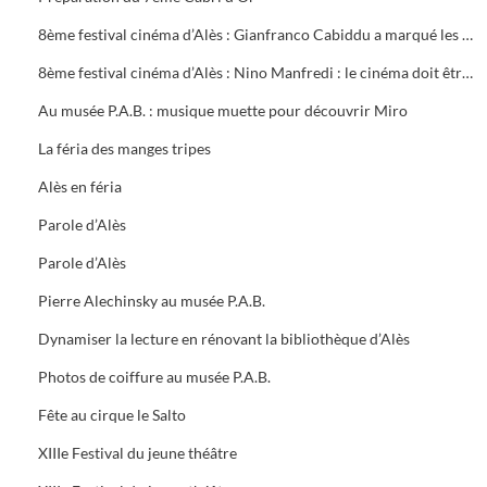
8ème festival cinéma d’Alès : Gianfranco Cabiddu a marqué les journées professionnelles
8ème festival cinéma d’Alès : Nino Manfredi : le cinéma doit être utile
Au musée P.A.B. : musique muette pour découvrir Miro
La féria des manges tripes
Alès en féria
Parole d’Alès
Parole d’Alès
Pierre Alechinsky au musée P.A.B.
Dynamiser la lecture en rénovant la bibliothèque d’Alès
Photos de coiffure au musée P.A.B.
Fête au cirque le Salto
XIIIe Festival du jeune théâtre