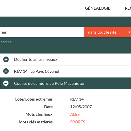
GÉNÉALOGIE
RE
dans tout le site
echerche
Déplier
tous les niveaux
REV 14 : Le Pays Cévenol
Course de camions au Pôle Macanique
Cote/Cotes extrêmes
REV 14
Date
12/05/2007
Mots clés lieux
ALES
Mots clés matières
SPORTS