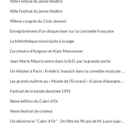
XIIIe Festival du jeune théâtre
XIIIe Festival du jeune théâtre
90ème congrès du Club cévenol
Enregistrement d’un disque laser sur la clarinette française
La bibliothèque municipale à la page
L’orchestre d’Avignon et Alain Mammoser
Jean-Marie Maurin entre dans la B.D. par la grande porte
Un Alésien à Paris : Frédéric Ivassich dans la comédie musicale « 42nd street » au théâtre du Châtelet
Les grands maîtres au « Musée de l’Ecureuil » (Caisse d’épargne d’Alès).
Festival de la bande dessinée 1991
8éme édition du Cabri d'Or
9ème festival de cinéma
On décerne le "Cabri d'Or" . On fête les 90 ans de M. Louis Leprince-Ringuet