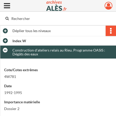
Ouvrir le menu déroulant
Archives municipales d'Alès
Déplier
tous les niveaux
Index W
Construction d'ateliers relais au Rieu. Programme OASIS :
Dégâts des eaux
Cote/Cotes extrêmes
4W781
Date
1992-1995
Importance matérielle
Dossier 2