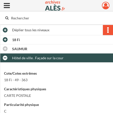
Ouvrir le menu déroulant
Archives municipales d'Alès
Déplier
tous les niveaux
18 Fi
SAUMUR
Hôtel de ville . Façade sur la cour
Cote/Cotes extrêmes
18 Fi - 49 - 363
Caractéristiques physiques
CARTE POSTALE
Particularité physique
C