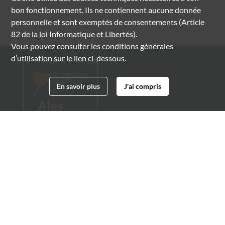
bon fonctionnement. Ils ne contiennent aucune donnée
personnelle et sont exemptés de consentements (Article
82 de la loi Informatique et Libertés).
Vous pouvez consulter les conditions générales
d’utilisation sur le lien ci-dessous.
En savoir plus
J'ai compris
Archives municipales d'Alès
4 boulevard Gambetta
30100 Alès
04 66 54 32 20
archives@ville-ales.fr