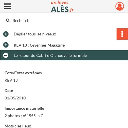
Ouvrir le menu déroulant
Archives municipales d'Alès
Déplier
tous les niveaux
REV 13 : Cévennes Magazine
Le retour du Cabri d'Or, nouvelle formule
Cote/Cotes extrêmes
REV 13
Date
01/05/2010
Importance matérielle
2 photos ; n°1555, p G
Mots clés lieux