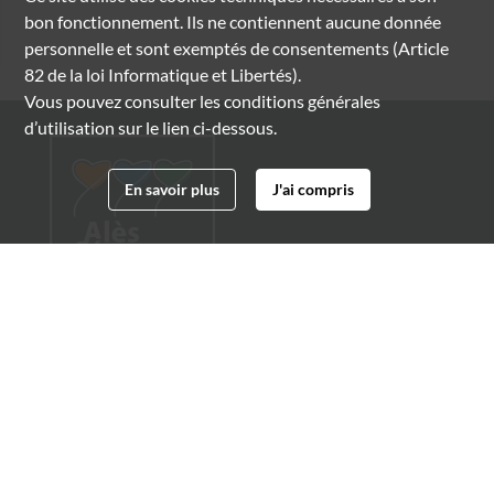
bon fonctionnement. Ils ne contiennent aucune donnée
personnelle et sont exemptés de consentements (Article
82 de la loi Informatique et Libertés).
Vous pouvez consulter les conditions générales
d’utilisation sur le lien ci-dessous.
En savoir plus
J'ai compris
Archives municipales d'Alès
4 boulevard Gambetta
30100 Alès
04 66 54 32 20
archives@ville-ales.fr