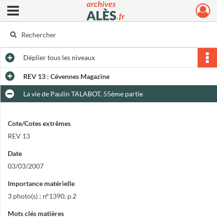
Ouvrir le menu déroulant
Archives municipales d'Alès
Déplier
tous les niveaux
REV 13 : Cévennes Magazine
La vie de Paulin TALABOT, 55ème partie
Cote/Cotes extrêmes
REV 13
Date
03/03/2007
Importance matérielle
3 photo(s) ; n°1390, p.2
Mots clés matières