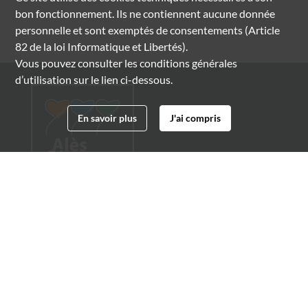
bon fonctionnement. Ils ne contiennent aucune donnée
personnelle et sont exemptés de consentements (Article
82 de la loi Informatique et Libertés).
Vous pouvez consulter les conditions générales
d’utilisation sur le lien ci-dessous.
En savoir plus
J'ai compris
Archives municipales d'Alès
4 boulevard Gambetta
30100 Alès
04 66 54 32 20
archives@ville-ales.fr