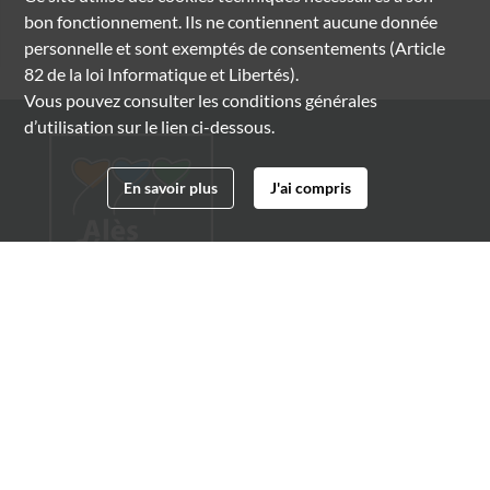
bon fonctionnement. Ils ne contiennent aucune donnée
personnelle et sont exemptés de consentements (Article
82 de la loi Informatique et Libertés).
Vous pouvez consulter les conditions générales
d’utilisation sur le lien ci-dessous.
En savoir plus
J'ai compris
Archives municipales d'Alès
4 boulevard Gambetta
30100 Alès
04 66 54 32 20
archives@ville-ales.fr