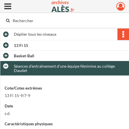
Ouvrir le menu déroulant
Archives municipales d'Alès
Déplier
tous les niveaux
13 Fi 15
Basket-Ball
Séances d'entraînement d'une équipe féminine au collège
Daudet
Cote/Cotes extrêmes
13 Fi 15-9/7-9
Date
s.d.
Caractéristiques physiques