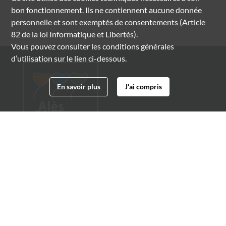
bon fonctionnement. Ils ne contiennent aucune donnée
personnelle et sont exemptés de consentements (Article
82 de la loi Informatique et Libertés).
Vous pouvez consulter les conditions générales
d’utilisation sur le lien ci-dessous.
En savoir plus
J'ai compris
Archives municipales d'Alès
4 boulevard Gambetta
30100 Alès
04 66 54 32 20
archives@ville-ales.fr