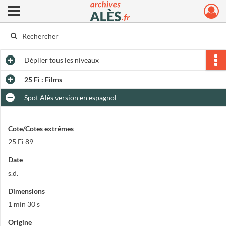
Ouvrir le menu déroulant
Archives municipales d'Alès
Déplier
tous les niveaux
25 Fi : Films
Spot Alès version en espagnol
Cote/Cotes extrêmes
25 Fi 89
Date
s.d.
Dimensions
1 min 30 s
Origine