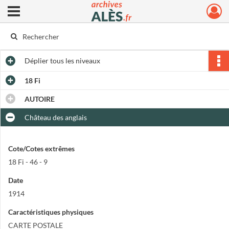
Ouvrir le menu déroulant
Archives municipales d'Alès
Déplier
tous les niveaux
18 Fi
AUTOIRE
Château des anglais
Cote/Cotes extrêmes
18 Fi - 46 - 9
Date
1914
Caractéristiques physiques
CARTE POSTALE