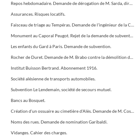
Repos hebdomadaire. Demande de dérogation de M. Sarda, directeur des Nouvelles Galeries. Avis défavorable.
Assurances. Risques locatifs.
Faisceau de triage au Tempéras. Demande de l'ingénieur de la Compagnie P.L.M. pour l'élargissement du chemin de St André.
Monument au Caporal Peugot. Rejet de la demande de subvention.
Les enfants du Gard à Paris. Demande de subvention.
Rocher de Duret. Demande de M. Brabo contre la démolition du rocher.
Institut Buisson Bertrand. Abonnement 1916.
Société alésienne de transports automobiles.
Subvention Le Lendemain, société de secours mutuel.
Bancs au Bosquet.
Création d'un ossuaire au cimetière d'Alès. Demande de M. Cosimi.
Noms des rues. Demande de nomination Garibaldi.
Vidanges. Cahier des charges.