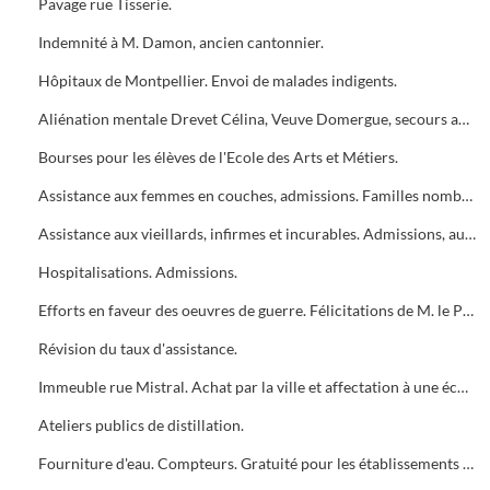
Pavage rue Tisserie.
Indemnité à M. Damon, ancien cantonnier.
Hôpitaux de Montpellier. Envoi de malades indigents.
Aliénation mentale Drevet Célina, Veuve Domergue, secours accordé.
Bourses pour les élèves de l'Ecole des Arts et Métiers.
Assistance aux femmes en couches, admissions. Familles nombreuses, admissions.
Assistance aux vieillards, infirmes et incurables. Admissions, augmentations, rejets.
Hospitalisations. Admissions.
Efforts en faveur des oeuvres de guerre. Félicitations de M. le Préfet du Gard.
Révision du taux d'assistance.
Immeuble rue Mistral. Achat par la ville et affectation à une école de jeunes filles. Aménagements.
Ateliers publics de distillation.
Fourniture d'eau. Compteurs. Gratuité pour les établissements militaires et hospitaliers.