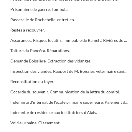
Prisonniers de guerre. Tombola.
Passerelle de Rochebelle, entretien.
Restes à recouvrer.
Assurances. Risques locatifs. Immeuble de Ramel à Rivières de Theyrargues et immeuble Dauffès à Larnac.
Toiture du Pancéra. Réparations.
Demande Boissière. Extraction des vidanges.
Inspection des viandes. Rapport de M. Boissier, vétérinaire sanitaire.
Reconstitution du foyer.
Cocarde du souvenir. Communication de la lettre du comité.
Indemnité d'internat de l'école primaire supérieure. Paiement différé.
Indemnité de résidence aux institutrices d'Alais.
Voirie urbaine. Classement.