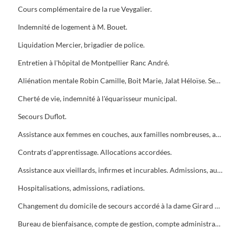
Cours complémentaire de la rue Veygalier.
Indemnité de logement à M. Bouet.
Liquidation Mercier, brigadier de police.
Entretien à l'hôpital de Montpellier Ranc André.
Aliénation mentale Robin Camille, Boit Marie, Jalat Héloïse. Secours accordés.
Cherté de vie, indemnité à l'équarisseur municipal.
Secours Duflot.
Assistance aux femmes en couches, aux familles nombreuses, admissions, augmentations.
Contrats d'apprentissage. Allocations accordées.
Assistance aux vieillards, infirmes et incurables. Admissions, augmentations, rejets.
Hospitalisations, admissions, radiations.
Changement du domicile de secours accordé à la dame Girard Marie.
Bureau de bienfaisance, compte de gestion, compte administratif. Budget supplémentaire de 1916. Budget primitif de 1917.