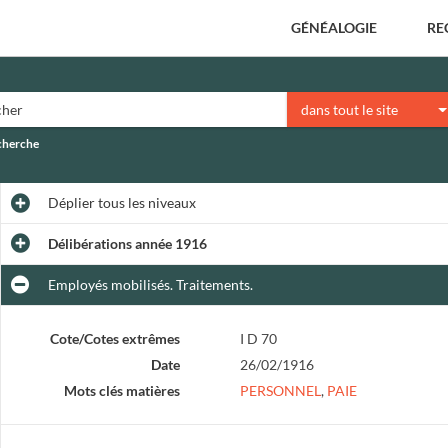
GÉNÉALOGIE
RE
dans tout le site
echerche
Déplier
tous les niveaux
Délibérations année 1916
Employés mobilisés. Traitements.
Cote/Cotes extrêmes
I D 70
Date
26/02/1916
Mots clés matières
PERSONNEL
,
PAIE