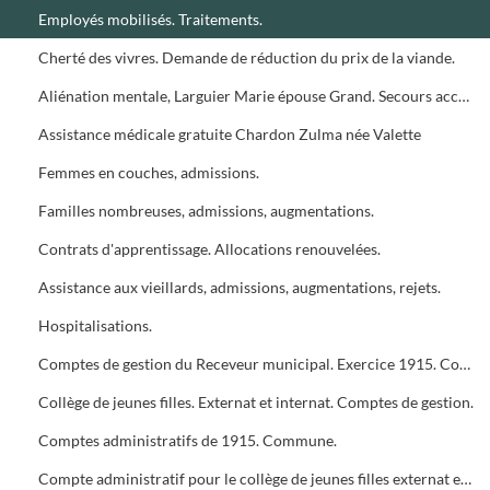
Employés mobilisés. Traitements.
Cherté des vivres. Demande de réduction du prix de la viande.
Aliénation mentale, Larguier Marie épouse Grand. Secours accordé.
Assistance médicale gratuite Chardon Zulma née Valette
Femmes en couches, admissions.
Familles nombreuses, admissions, augmentations.
Contrats d'apprentissage. Allocations renouvelées.
Assistance aux vieillards, admissions, augmentations, rejets.
Hospitalisations.
Comptes de gestion du Receveur municipal. Exercice 1915. Commune.
Collège de jeunes filles. Externat et internat. Comptes de gestion.
Comptes administratifs de 1915. Commune.
Compte administratif pour le collège de jeunes filles externat et internat. Budget supplémentaire de 1916 pour l'externat.