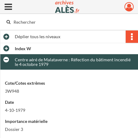
Ouvrir le menu déroulant
Archives municipales d'Alès
Déplier
tous les niveaux
Index W
Centre aéré de Malataverne : Réfection du bâtiment incendié
le 4 octobre 1979
Cote/Cotes extrêmes
3W948
Date
4-10-1979
Importance matérielle
Dossier 3