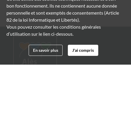
bon fonctionnement. Ils ne contiennent aucune donnée
personnelle et sont exemptés de consentements (Article
82 de la loi Informatique et Libertés).
Vous pouvez consulter les conditions générales
d’utilisation sur le lien ci-dessous.
En savoir plus
J'ai compris
Archives municipales d'Alès
4 boulevard Gambetta
30100 Alès
04 66 54 32 20
archives@ville-ales.fr