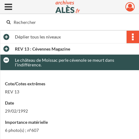
Ouvrir le menu déroulant
Archives municipales d'Alès
Déplier
tous les niveaux
REV 13 : Cévennes Magazine
Le château de Moissac perle cévenole se meurt dans
l’indifférence.
Cote/Cotes extrêmes
REV 13
Date
29/02/1992
Importance matérielle
6 photo(s) ; n°607