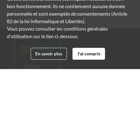
bon fonctionnement. Ils ne contiennent aucune donnée
personnelle et sont exemptés de consentements (Article
82 de la loi Informatique et Libertés).
Vous pouvez consulter les conditions générales
d’utilisation sur le lien ci-dessous.
En savoir plus
J'ai compris
Archives municipales d'Alès
4 boulevard Gambetta
30100 Alès
04 66 54 32 20
archives@ville-ales.fr