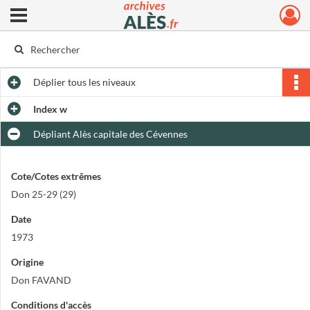
Ouvrir le menu déroulant
Archives municipales d'Alès
Déplier
tous les niveaux
Index w
Dépliant Alès capitale des Cévennes
Cote/Cotes extrêmes
Don 25-29 (29)
Date
1973
Origine
Don FAVAND
Conditions d'accès