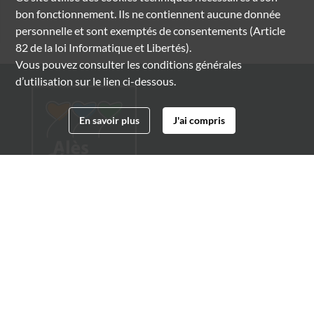
bon fonctionnement. Ils ne contiennent aucune donnée
personnelle et sont exemptés de consentements (Article
82 de la loi Informatique et Libertés).
Vous pouvez consulter les conditions générales
d’utilisation sur le lien ci-dessous.
En savoir plus
J'ai compris
Archives municipales d'Alès
4 boulevard Gambetta
30100 Alès
04 66 54 32 20
archives@ville-ales.fr