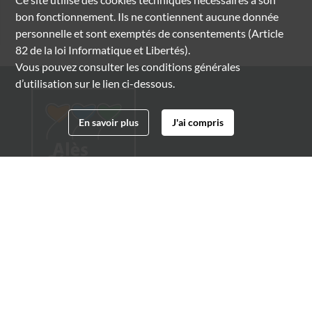
bon fonctionnement. Ils ne contiennent aucune donnée
personnelle et sont exemptés de consentements (Article
82 de la loi Informatique et Libertés).
Vous pouvez consulter les conditions générales
d’utilisation sur le lien ci-dessous.
En savoir plus
J'ai compris
Archives municipales d'Alès
4 boulevard Gambetta
30100 Alès
04 66 54 32 20
archives@ville-ales.fr